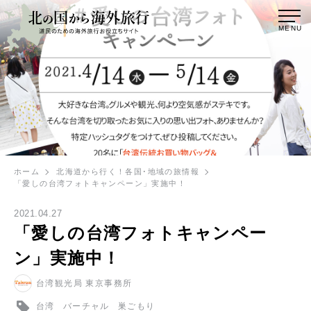
MENU
ホーム
北海道から行く！各国･地域の旅情報
「愛しの台湾フォトキャンペーン」実施中！
2021.04.27
「愛しの台湾フォトキャンペー
ン」実施中！
台湾観光局 東京事務所
台湾
バーチャル
巣ごもり