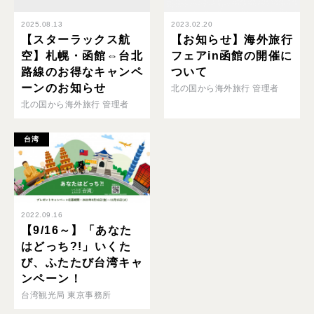
2025.08.13
2023.02.20
【スターラックス航
【お知らせ】海外旅行
空】札幌・函館⇔台北
フェアin函館の開催に
路線のお得なキャンペ
ついて
ーンのお知らせ
北の国から海外旅行 管理者
北の国から海外旅行 管理者
台湾
2022.09.16
【9/16～】「あなた
はどっち?!」いくた
び、ふたたび台湾キャ
ンペーン！
台湾観光局 東京事務所