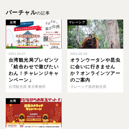
バーチャル
の記事
台湾
マレーシア
2021.04.27
2021.02.26
台湾観光局プレゼンツ
オランウータンや昆虫
「絵合わせで遊びたい
に会いに行きません
わん！チャレンジキャ
か？オンラインツアー
ンペーン」
のご案内
台湾観光局 東京事務所
マレーシア政府観光局
台湾