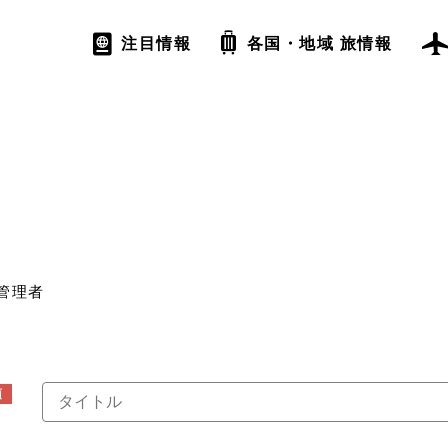
注目情報
各国・地域 旅情報
管理者
須