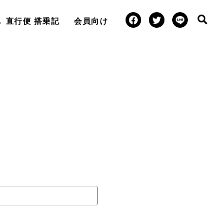
直行便 搭乗記
会員向け