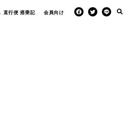
直行便 搭乗記
会員向け
」