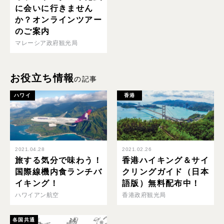
に会いに行きません
か？オンラインツアー
のご案内
マレーシア政府観光局
お役立ち情報
の記事
ハワイ
香港
2021.04.28
2021.02.26
旅する気分で味わう！
香港ハイキング＆サイ
国際線機内食ランチバ
クリングガイド（日本
イキング！
語版）無料配布中！
ハワイアン航空
香港政府観光局
各国共通