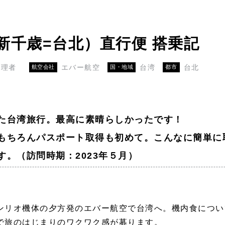
新千歳=台北）直行便 搭乗記
管理者
エバー航空
台湾
台北
航空会社
国・地域
都市
た台湾旅行。最高に素晴らしかったです！
もちろんパスポート取得も初めて。こんなに簡単に
す。
（訪問時期：2023年５月）
リオ機体の夕方発のエバー航空で台湾へ。機内食につい
で旅のはじまりのワクワク感が募ります。