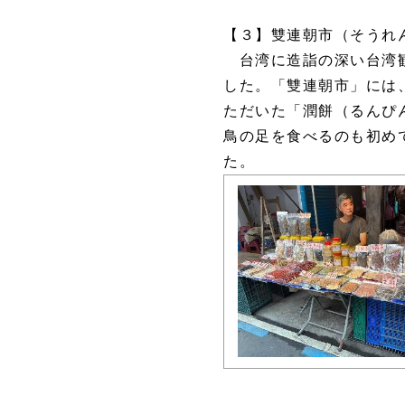
【３】雙連朝市（そうれ
台湾に造詣の深い台湾観
した。「雙連朝市」には
ただいた「潤餅（るんぴ
鳥の足を食べるのも初め
た。