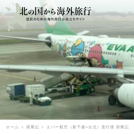
ホーム
搭乗記
エバー航空（新千歳=台北）直行便 搭乗記