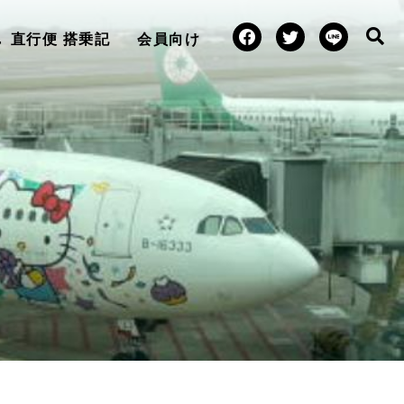
直行便 搭乗記
会員向け