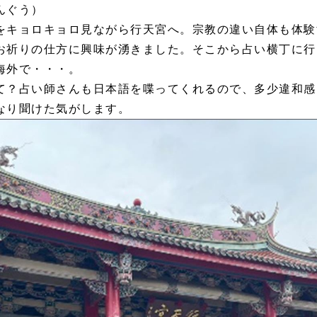
んぐう）
キョロキョロ見ながら行天宮へ。宗教の違い自体も体験
お祈りの仕方に興味が湧きました。そこから占い横丁に行
海外で・・・。
？占い師さんも日本語を喋ってくれるので、多少違和感
なり聞けた気がします。