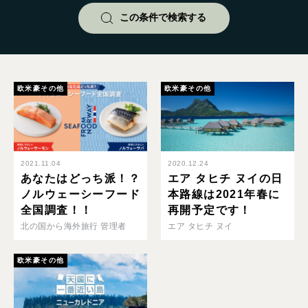
欧米豪その他
欧米豪その他
2021.11.04
2020.12.24
あなたはどっち派！？
エア タヒチ ヌイの日
ノルウェーシーフード
本路線は2021年春に
全国調査！！
再開予定です！
北の国から海外旅行 管理者
エア タヒチ ヌイ
欧米豪その他