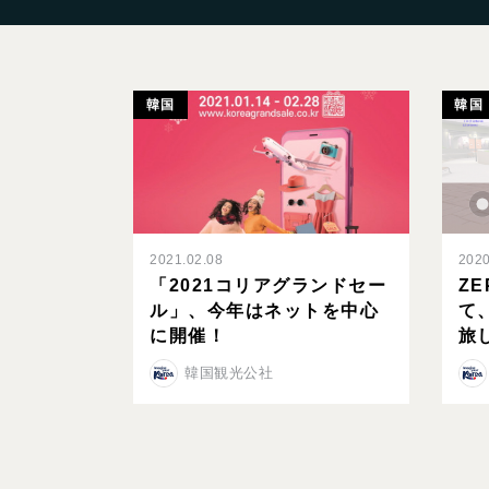
韓国
韓国
2021.02.08
2020
「2021コリアグランドセー
Z
ル」、今年はネットを中心
て
に開催！
旅
韓国観光公社