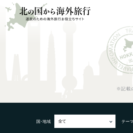
※記載
国･地域
テー