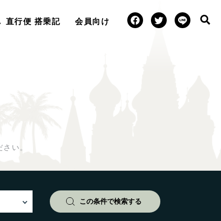
直行便 搭乗記
会員向け
ださい。