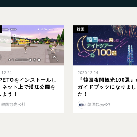
韓国
.12.24
2020.12.24
EPETOをインストールし
『韓国夜間観光100選』
、ネット上で漢江公園を
ガイドブックになりまし
しよう！
た！
韓国観光公社
韓国観光公社