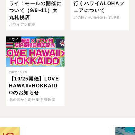
ワイ！モールの開催に
行くハワイALOHAフ
ついて（9/6~11）大
ェアについて
丸札幌店
北の国から海外旅行 管理者
ハワイアン航空
ハワイ
2022.10.20
【10/25開催】LOVE
HAWAII×HOKKAID
Oのお知らせ
北の国から海外旅行 管理者