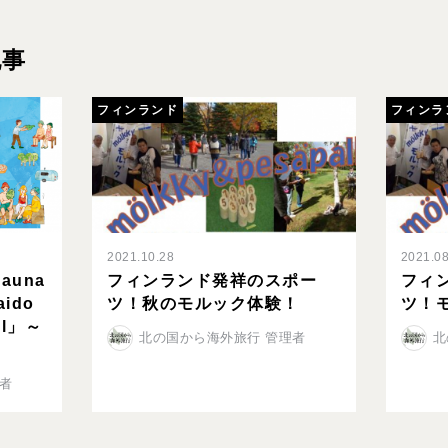
記事
フィンランド
フィンラ
2021.10.28
2021.08
una
フィンランド発祥のスポー
フィ
aido
ツ！秋のモルック体験！
ツ！
ial」～
北の国から海外旅行 管理者
北
者