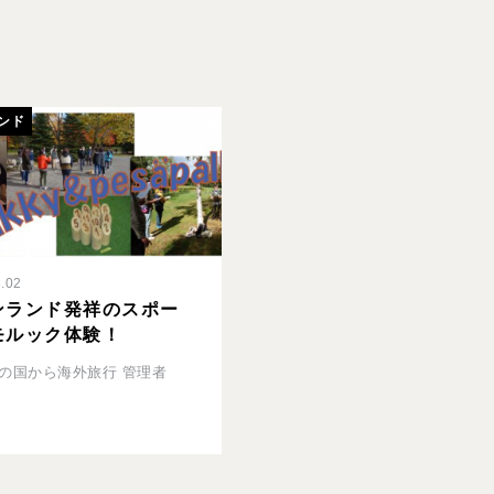
ンド
.02
ンランド発祥のスポー
モルック体験！
の国から海外旅行 管理者