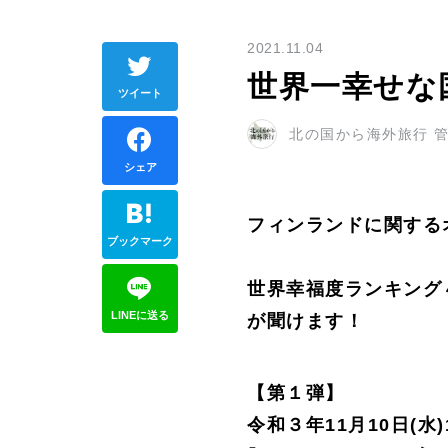
2021.11.04
世界一幸せな
ツイート
北の国から海外旅行 
シェア
フィンランドに関する
ブックマーク
世界幸福度ランキング
LINEに送る
が聞けます！
【第１弾】
令和３年11月10日(水)