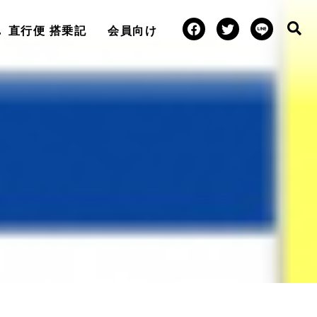
直行便 搭乗記
会員向け